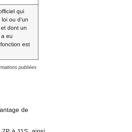
ficiel qui
 loi ou d’un
 et dont un
e a eu
fonction est
ormations publiées
vantage de
 7P à 11S, ainsi