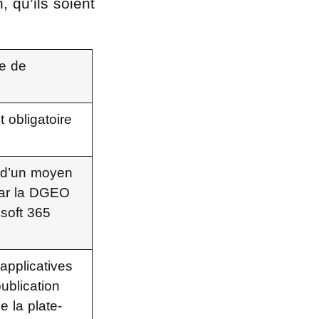
 qu’ils soient
.
ue de
 obligatoire
 d’un moyen
 par la DGEO
osoft 365
applicatives
ublication
e la plate-