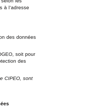
 selon les
s à l’adresse
ion des données
 DGEO, soit pour
otection des
le CIPEO, sont
nées