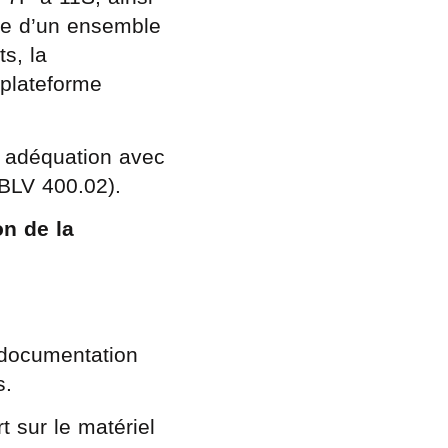
ée d’un ensemble
s, la
 plateforme
n adéquation avec
; BLV 400.02).
on de la
a documentation
s.
t sur le matériel