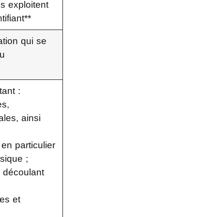
s exploitent
tifiant**
tion qui se
ou
tant :
es,
les, ainsi
en particulier
ysique ;
s découlant
es et